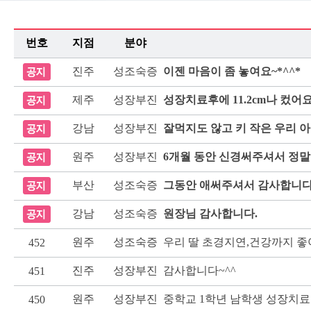
번호
지점
분야
진주
성조숙증
이젠 마음이 좀 놓여요~*^^*
제주
성장부진
성장치료후에 11.2cm나 컸어
강남
성장부진
잘먹지도 않고 키 작은 우리 아
원주
성장부진
6개월 동안 신경써주셔서 정말
부산
성조숙증
그동안 애써주셔서 감사합니다
강남
성조숙증
원장님 감사합니다.
원주
성조숙증
우리 딸 초경지연,건강까지 좋
452
진주
성장부진
감사합니다~^^
451
원주
성장부진
중학교 1학년 남학생 성장치료 
450