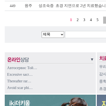
원주
성조숙증
초경 지연으로 2년 치료했습니
449
1
2
3
4
5
우리
Автосервис Той…
감사
Excessive sacr…
Thereafter rar…
중학
Avoid scar phi…
초경