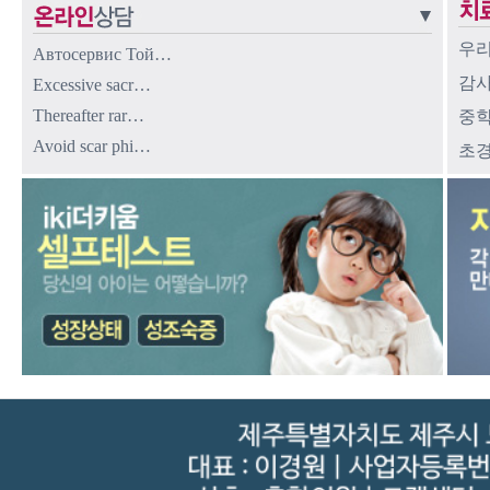
우리
Автосервис Той…
감사
Excessive sacr…
Thereafter rar…
중학
Avoid scar phi…
초경