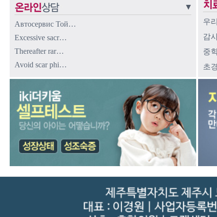
우리
Автосервис Той…
감사
Excessive sacr…
Thereafter rar…
중학
Avoid scar phi…
초경