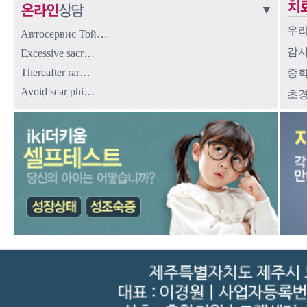
우리
Автосервис Той…
감사
Excessive sacr…
Thereafter rar…
중학
Avoid scar phi…
초경